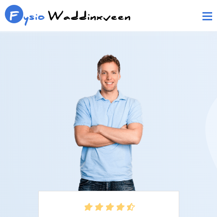
F
ysio
Waddinxveen