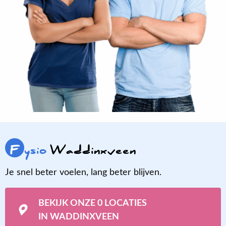
F
ysio
Waddinxveen
Je snel beter voelen, lang beter blijven.
BEKIJK ONZE 0 LOCATIES
IN WADDINXVEEN