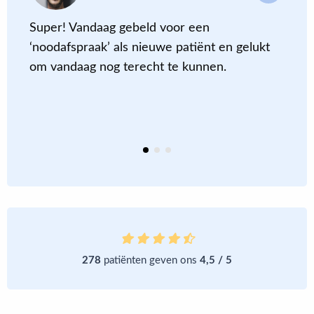
Super! Vandaag gebeld voor een
D
‘noodafspraak’ als nieuwe patiënt en gelukt
c
om vandaag nog terecht te kunnen
.
m
a
m
e
278
patiënten geven ons
4,5 / 5