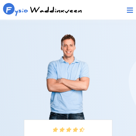
F
ysio
Waddinxveen