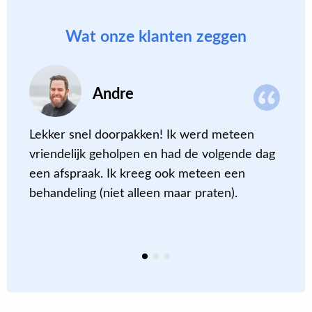
Wat onze klanten zeggen
Andre
Lekker snel doorpakken! Ik werd meteen
D
vriendelijk geholpen en had de volgende dag
c
een afspraak. Ik kreeg ook meteen een
m
behandeling (niet alleen maar praten).
a
m
e